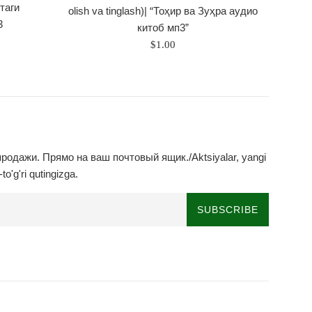
таги
olish va tinglash)| “Тоҳир ва Зуҳра аудио
3
китоб мп3”
Regular
$1.00
price
родажи. Прямо на ваш почтовый ящик./Aktsiyalar, yangi
to'g'ri qutingizga.
SUBSCRIBE