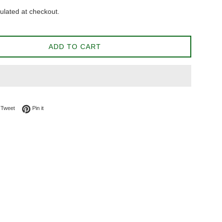
ulated at checkout.
ADD TO CART
on Facebook
Tweet on Twitter
Pin on Pinterest
Tweet
Pin it