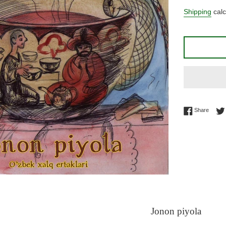
price
Shipping
calc
Share 
Share
Jonon piyola