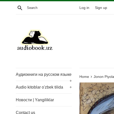
Skip
Search
Log in
Sign up
to
content
Аудиокниги на русском языке
›
Home
Jonon Piyola
+
Audio kitoblar o'zbek tilida
+
Новости | Yangiliklar
Contact us