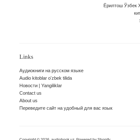
Ёрилтош Ўзбек 
ки
Links
Аудиокниги на русском языке
Audio kitoblar o'zbek tilida
Новости | Yangiliklar
Contact us
About us
Переведите сайт на удобный для вас язык
Copyright © 2026,
audiobook.uz
.
Powered by Shopify