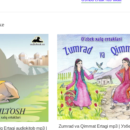
ke
Zumrad va Qimmat Ertagi mp3 | Узб
q Ertagi audiokitob mp3 |