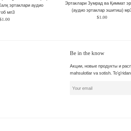
Эртаклари Зумрад ва Қиммат эр
Халқ эртаклари аудио
(аудио эртаклар эшитиш) мр
тоб мп3
Regular
$1.00
Regular
$1.00
price
price
Be in the know
Акции, новые продукты и расп
mahsulotlar va sotish. To'g'ridan-