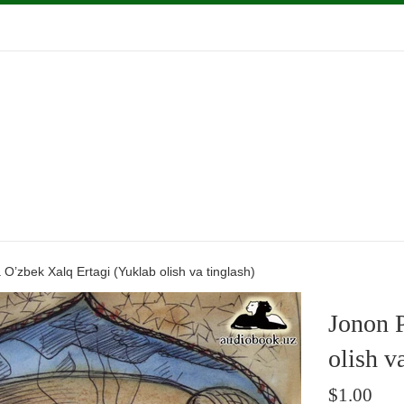
 O’zbek Xalq Ertagi (Yuklab olish va tinglash)
Jonon P
olish v
Regular
$1.00