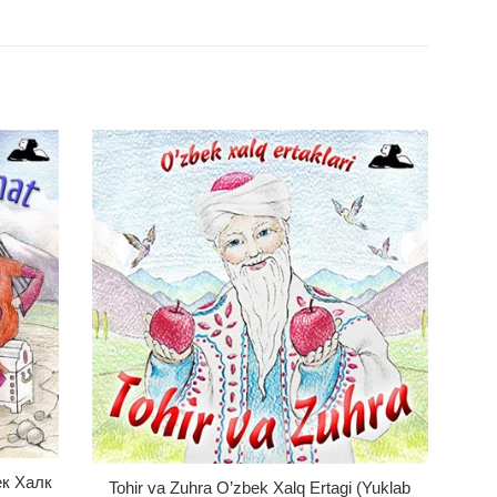
ек Халк
Tohir va Zuhra O’zbek Xalq Ertagi (Yuklab