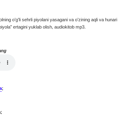
ing o’g’li sehrli piyolani yasagani va o’zining aqli va hunari
yola” ertagini yuklab olish, audiokitob mp3.
ang
a
;
;