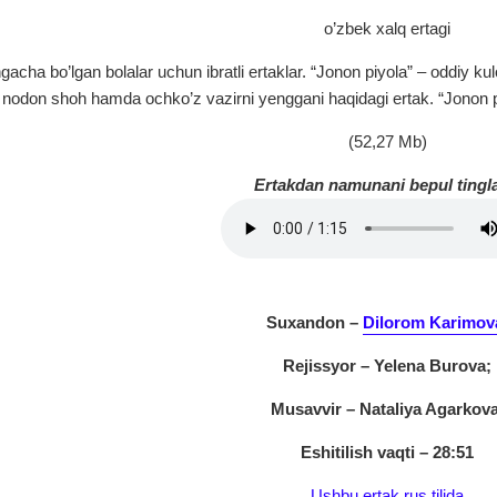
o’zbek xalq ertagi
a bo’lgan bolalar uchun ibratli ertaklar. “Jonon piyola” – oddiy kuloln
n nodon shoh hamda ochko’z vazirni yenggani haqidagi ertak. “Jonon pi
(52,27 Mb)
Ertakdan namunani bepul tingl
Suxandon –
Dilorom Karimov
Rejissyor – Yelena Burova;
Musavvir – Nataliya Agarkova
Eshitilish vaqti – 28:51
Ushbu ertak rus tilida