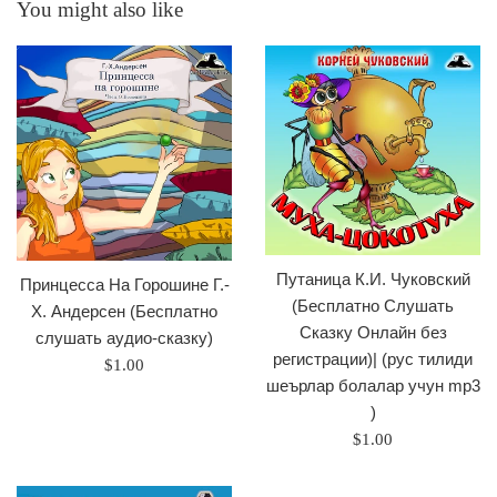
You might also like
Путаница К.И. Чуковский
Принцесса На Горошине Г.-
(Бесплатно Слушать
Х. Андерсен (Бесплатно
Сказку Онлайн без
слушать аудио-сказку)
регистрации)| (рус тилиди
Regular
$1.00
шеърлар болалар учун mp3
price
)
Regular
$1.00
price