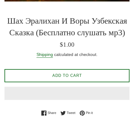
Шах Эралихан И Воры Узбекская
Сказка (Бесплатно слушать мр3)
Regular
$1.00
price
Shipping
calculated at checkout.
ADD TO CART
Share on Facebook
Tweet on Twitter
Pin on Pinterest
Share
Tweet
Pin it