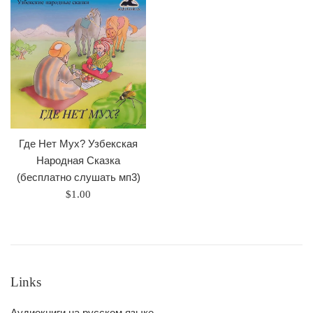
Где Нет Мух? Узбекская
Народная Сказка
(бесплатно слушать мп3)
Regular
$1.00
price
Links
Аудиокниги на русском языке