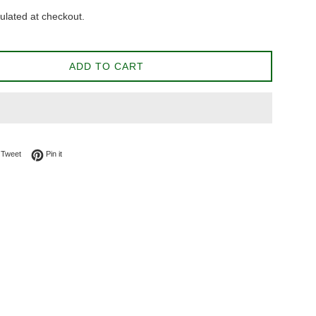
ulated at checkout.
ADD TO CART
on Facebook
Tweet on Twitter
Pin on Pinterest
Tweet
Pin it