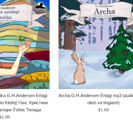
lika G.H.Andersen Ertagi
Archa G.H.Andersen Ertagi mp3 (audi
dio Kitob)| Ганс Христиан
olish va tinglash)
клари Ўзбек Тилида
Regular
$1.00
Regular
price
$1.00
price