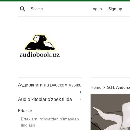
Skip
Search
Log in
Sign up
to
content
Аудиокниги на русском языке
›
Home
G.H. Anderse
+
Audio kitoblar o'zbek tilida
-
Ertaklar
-
Ertaklarni ro'yxatdan o'tmasdan
tinglash