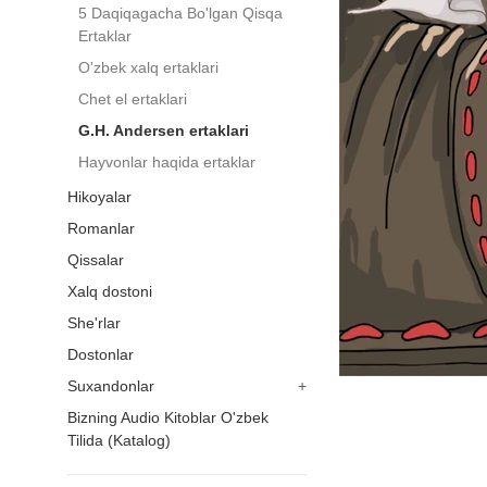
5 Daqiqagacha Bo'lgan Qisqa
Ertaklar
O'zbek xalq ertaklari
Chet el ertaklari
G.H. Andersen ertaklari
Hayvonlar haqida ertaklar
Hikoyalar
Romanlar
Qissalar
Xalq dostoni
She'rlar
Dostonlar
Suxandonlar
+
Bizning Audio Kitoblar О'zbek
Tilida (Katalog)