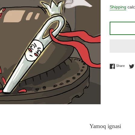
price
Shipping
calc
Share 
Share
Yamoq ignasi