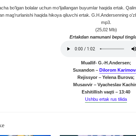
ha bo’lgan bolalar uchun mo’ljallangan buyumlar haqida ertak. Qalin 
n mag’rurlanishi haqida hikoya qiluvchi ertak. G.H.Andersenning o’zbe
mp3.
(25,02 Mb)
Ertakdan namunani bepul tingl
Muallif- G.-H.Andersen;
Suxandon –
Dilorom Karimov
Rejissyor – Yelena Burova;
Musavvir – Vyacheslav Kachi
Eshitillish vaqti – 13:40
Ushbu ertak rus tilida
ke