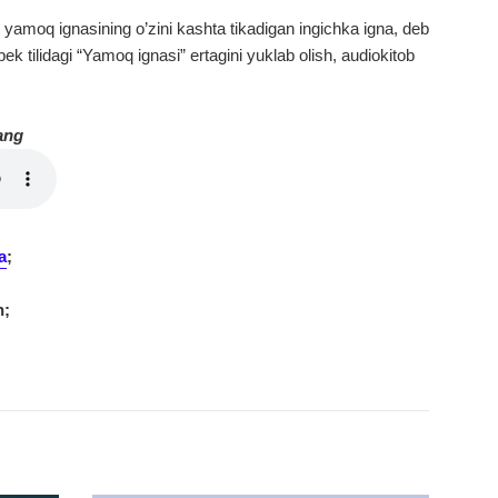
yamoq ignasining o’zini kashta tikadigan ingichka igna, deb
k tilidagi “Yamoq ignasi” ertagini yuklab olish, audiokitob
ang
a
;
n;