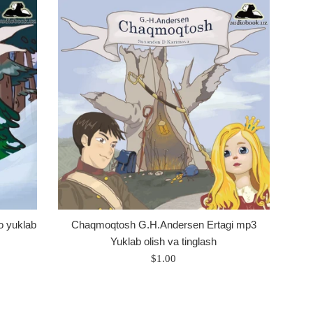
o yuklab
Chaqmoqtosh G.H.Andersen Ertagi mp3
Yuklab olish va tinglash
Regular
$1.00
price