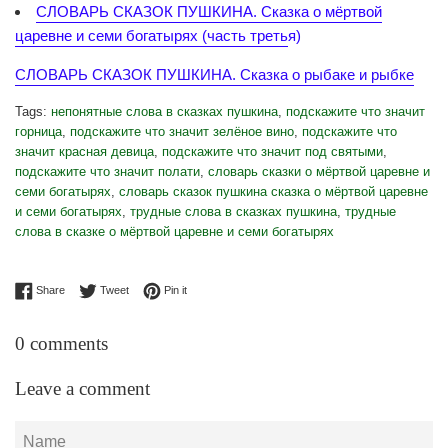
СЛОВАРЬ СКАЗОК ПУШКИНА. Сказка о мёртвой
царевне и семи богатырях (часть треть
я)
СЛОВАРЬ СКАЗОК ПУШКИНА. Сказка о рыбаке и рыбке
Tags:
непонятные слова в сказках пушкина
,
подскажите что значит
горница
,
подскажите что значит зелёное вино
,
подскажите что
значит красная девица
,
подскажите что значит под святыми
,
подскажите что значит полати
,
словарь сказки о мёртвой царевне и
семи богатырях
,
словарь сказок пушкина сказка о мёртвой царевне
и семи богатырях
,
трудные слова в сказках пушкина
,
трудные
слова в сказке о мёртвой царевне и семи богатырях
Share on Facebook
Tweet on Twitter
Pin on Pinterest
Share
Tweet
Pin it
0 comments
Leave a comment
Name