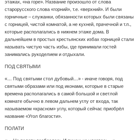
этажах, «на горе». Название произошло от слова
старорусского слова «горний», т.е. «верхний». И были
горничные – служанки, обязанности которых были связаны
с горницей, чистой комнатой, а не кухней, прачечной и т.п.,
которые располагались в нижнем этаже дома. В
дальнейшем в простых крестьянских избах горницей стали
называть чистую часть избы, где принимали гостей
занимались рукоделием и отдыхали.
ПОД СВЯТЫМИ
«… Под святыми стол дубовый…» - иначе говоря, под
святыми образами или под иконами, которые в старые
времена располагались в самой большой и светлой
комнате обычно в левом дальнем углу от входа, так
называемом «красном» углу, который сейчас приобрёл
название «Угол благости».
ПОЛАТИ