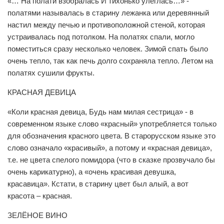
«… На полати взобралась И тихонько улеглась…» -
полатями называлась в старину лежанка или деревянный
настил между печью и противоположной стеной, которая
устраивалась под потолком. На полатях спали, могло
поместиться сразу несколько человек. Зимой спать было
очень тепло, так как печь долго сохраняла тепло. Летом на
полатях сушили фрукты.
КРАСНАЯ ДЕВИЦА
«Коли красная девица, Будь нам милая сестрица» - в
современном языке слово «красный» употребляется только
для обозначения красного цвета. В старорусском языке это
слово означало «красивый», а потому и «красная девица»,
т.е. не цвета спелого помидора (что в сказке прозвучало бы
очень карикатурно), а «очень красивая девушка,
красавица». Кстати, в старину цвет был алый, а вот
красота – красная.
ЗЕЛЁНОЕ ВИНО