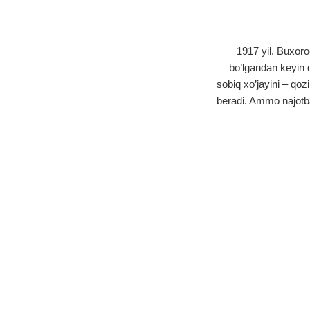
1917 yil. Buxoro
bo’lgandan keyin qo
sobiq xo’jayini – qo
beradi. Ammo najotba