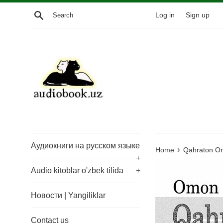
Skip
Search
Log in
Sign up
to
content
Аудиокниги на русском языке
›
Home
Qahraton Omo
+
Audio kitoblar o'zbek tilida
+
Новости | Yangiliklar
Contact us