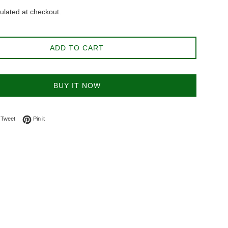
ulated at checkout.
ADD TO CART
BUY IT NOW
on Facebook
Tweet on Twitter
Pin on Pinterest
Tweet
Pin it