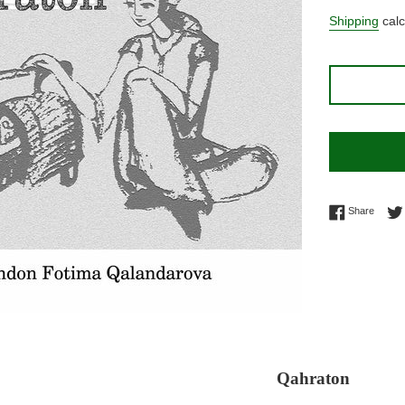
price
Shipping
calc
Share 
Share
Qahraton