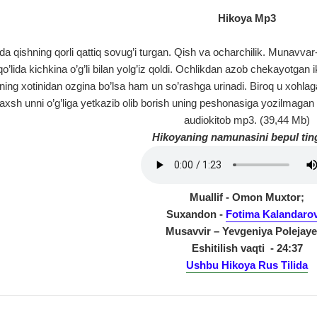
Hikoya Mp3
da qishning qorli qattiq sovug’i turgan. Qish va ocharchilik. Munavvar-
’lida kichkina o’g’li bilan yolg’iz qoldi. Ochlikdan azob chekayotgan ik
zining xotinidan ozgina bo’lsa ham un so’rashga urinadi. Biroq u xohla
xsh unni o’g’liga yetkazib olib borish uning peshonasiga yozilmaga
audiokitob mp3. (39,44 Mb)
Hikoyaning namunasini bepul tin
Muallif - Omon Muxtor;
Suхandon -
Fotima Kalandaro
Musavvir – Yevgeniya Polejay
Eshitilish vaqti - 24:37
Ushbu Hikoya Rus Tilida