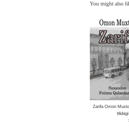
You might also li
Zarifa Omon Muxto
tilidag