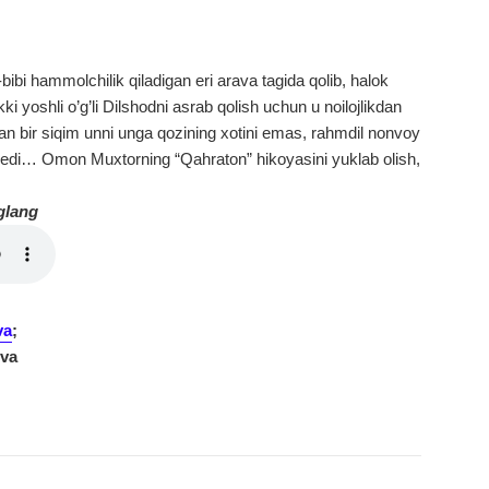
bibi hammolchilik qiladigan eri arava tagida qolib, halok
ki yoshli o’g’li Dilshodni asrab qolish uchun u noilojlikdan
gan bir siqim unni unga qozining xotini emas, rahmdil nonvoy
n edi… Omon Muxtorning “Qahraton” hikoyasini yuklab olish,
glang
va
;
eva