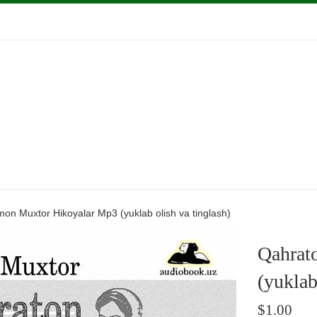
n Muxtor Hikoyalar Mp3 (yuklab olish va tinglash)
Qahrat
(yuklab
Regular
$1.00