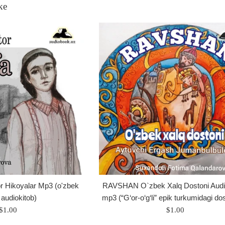
ke
r Hikoyalar Mp3 (o'zbek
RAVSHAN O`zbek Хalq Dostoni Audi
i audiokitob)
mp3 (“G‘or-o‘g‘li” epik turkumidagi dos
Regular
Regular
$1.00
$1.00
price
price