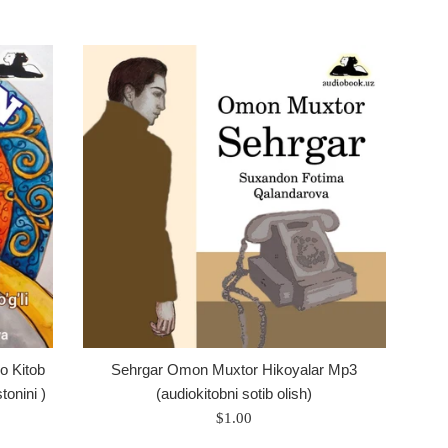
o Kitob
Sehrgar Omon Muxtor Hikoyalar Mp3
tonini )
(audiokitobni sotib olish)
Regular
$1.00
price